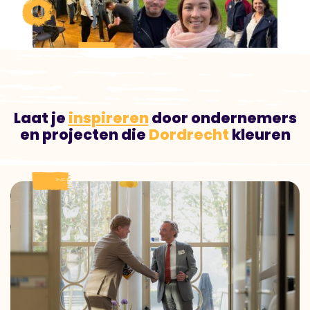
Laat je
inspireren
door ondernemers
en projecten die
Dordrecht
kleuren