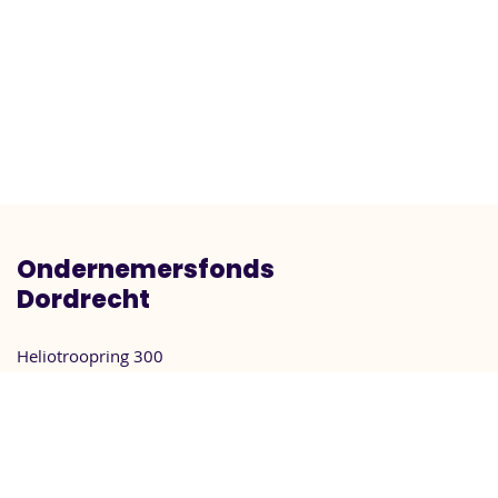
Ondernemersfonds
Dordrecht
Heliotroopring 300
3316 KG Dordrecht
info@ondernemersfondsdordrecht.nl
Menu