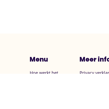
Menu
Meer inf
Hoe werkt het
Privacy verkla
Over ONS
Informatie &
Gebieden
Logo download
t.nl
Inspiratie
FAQ