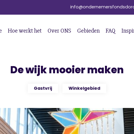
info@ondernemersfondsdord
e
Hoe werkt het
Over ONS
Gebieden
FAQ
Inspi
De wijk mooier maken
Gastvrij
Winkelgebied