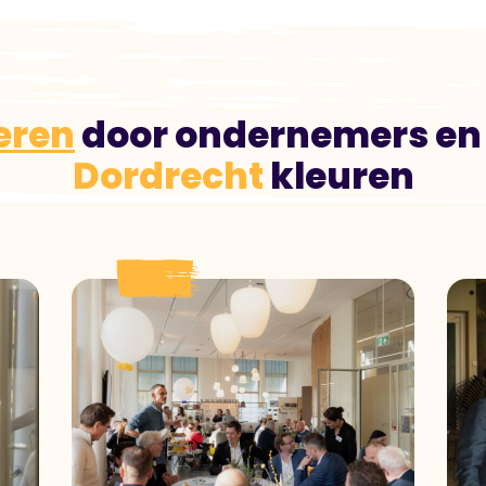
eren
door ondernemers en 
Dordrecht
kleuren