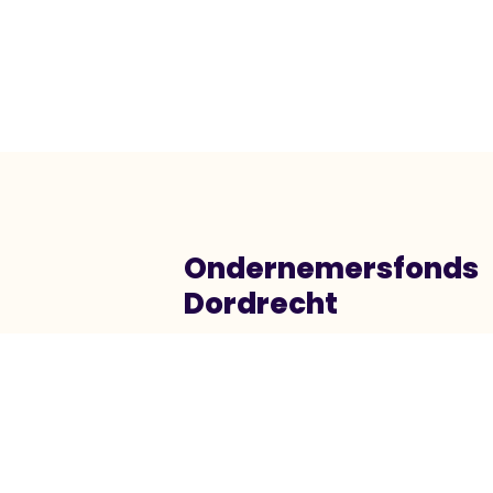
Ondernemersfonds
Dordrecht
Heliotroopring 300
3316 KG Dordrecht
info@ondernemersfondsdordrech