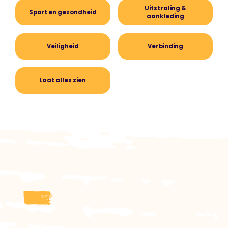
Uitstraling &
Sport en gezondheid
aankleding
Veiligheid
Verbinding
Laat alles zien