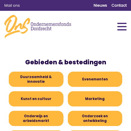
Mail ons
Nieuws
Contact
Gebieden & bestedingen
Duurzaamheid &
Evenementen
innovatie
Kunst en cultuur
Marketing
Onderwijs en
Onderzoek en
arbeidsmarkt
ontwikkeling