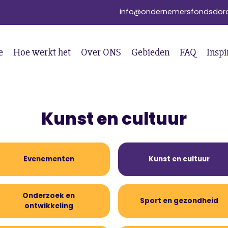
info@ondernemersfondsdord
e
Hoe werkt het
Over ONS
Gebieden
FAQ
Inspi
Kunst en cultuur
Evenementen
Kunst en cultuur
Onderzoek en
Sport en gezondheid
ontwikkeling