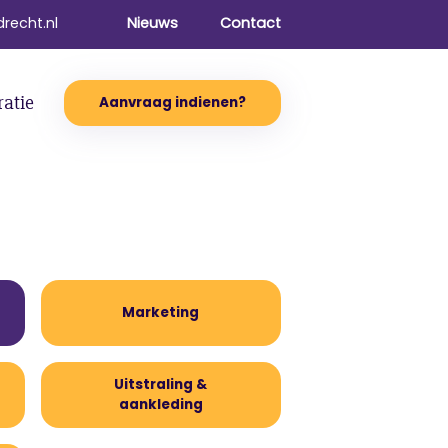
recht.nl
Nieuws
Contact
ratie
Aanvraag indienen?
Marketing
Uitstraling &
aankleding