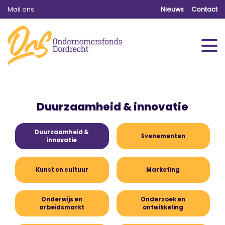
Mail ons
Nieuws
Contact
Duurzaamheid & innovatie
Duurzaamheid &
Evenementen
innovatie
Kunst en cultuur
Marketing
Onderwijs en
Onderzoek en
arbeidsmarkt
ontwikkeling