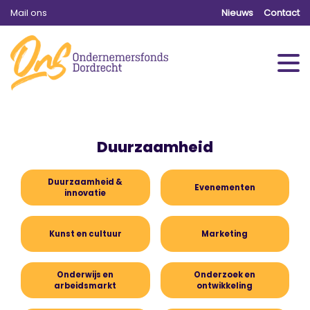
Mail ons
Nieuws
Contact
Duurzaamheid
Duurzaamheid &
Evenementen
innovatie
Kunst en cultuur
Marketing
Onderwijs en
Onderzoek en
arbeidsmarkt
ontwikkeling